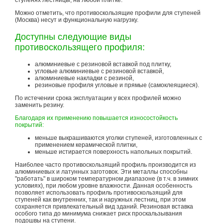
ступенях лестницы, на любой плитке.
Можно отметить, что противоскользящие профили для ступеней
(Москва) несут и функциональную нагрузку.
Доступны следующие виды
противоскользящего профиля:
алюминиевые с резиновой вставкой под плитку,
угловые алюминиевые с резиновой вставкой,
алюминиевые накладки с резиной,
резиновые профиля угловые и прямые (самоклеящиеся).
По истечении срока эксплуатации у всех профилей можно
заменить резину.
Благодаря их применению повышается износостойкость
покрытий:
меньше выкрашиваются уголки ступеней, изготовленных с
применением керамической плитки,
меньше истирается поверхность напольных покрытий.
Наиболее часто противоскользящий профиль производится из
алюминиевых и латунных заготовок. Эти металлы способны
"работать" в широком температурном диапазоне (в т.ч. в зимних
условиях), при любом уровне влажности. Данная особенность
позволяет использовать профиль противоскользящий для
ступеней как внутренних, так и наружных лестниц, при этом
сохраняется привлекательный вид зданий. Резиновая вставка
особого типа до минимума снижает риск проскальзывания
подошвы на ступени.