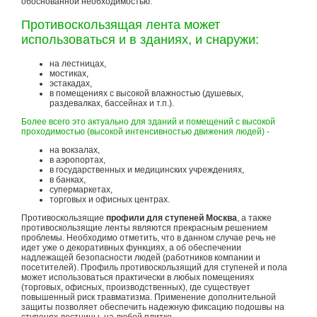
обоснованной необходимостью.
Противоскользящая лента может
использоваться и в зданиях, и снаружи:
на лестницах,
мостиках,
эстакадах,
в помещениях с высокой влажностью (душевых,
раздевалках, бассейнах и т.п.).
Более всего это актуально для зданий и помещений с высокой
проходимостью (высокой интенсивностью движения людей) -
на вокзалах,
в аэропортах,
в государственных и медицинских учреждениях,
в банках,
супермаркетах,
торговых и офисных центрах.
Противоскользящие
профили для ступеней Москва
, а также
противоскользящие ленты являются прекрасным решением
проблемы. Необходимо отметить, что в данном случае речь не
идет уже о декоративных функциях, а об обеспечении
надлежащей безопасности людей (работников компании и
посетителей). Профиль противоскользящий для ступеней и пола
может использоваться практически в любых помещениях
(торговых, офисных, производственных), где существует
повышенный риск травматизма. Применение дополнительной
защиты позволяет обеспечить надежную фиксацию подошвы на