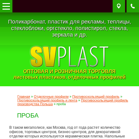
Поликарбонат, пластик для рекламы, теплицы,
стеклоблоки, оргстекло, полистирол, стекла,
зеркала и др.
ОПТОВАЯ И РОЗНИЧНАЯ ТОРГОВЛЯ
листовых пластиков, отделочных профилей
Главная
»
Отделочные профили
»
Противоскользящий профиль
»
Противоскользящий профиль и лента
»
Противоскользящий профиль
производства Польша
» проба
ПРОБА
В таком мегаполисе, как Москва, год от года растет количество
офисов, торговых центров, бизнес-центров, для декоративной
отделки которых используется керамическая плитка. Напольные